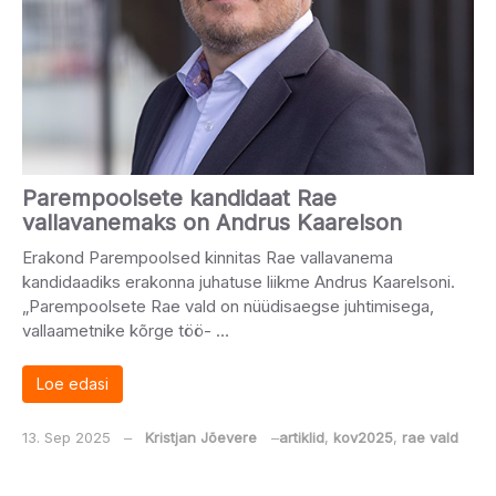
Parempoolsete kandidaat Rae
vallavanemaks on Andrus Kaarelson
Erakond Parempoolsed kinnitas Rae vallavanema
kandidaadiks erakonna juhatuse liikme Andrus Kaarelsoni.
„Parempoolsete Rae vald on nüüdisaegse juhtimisega,
vallaametnike kõrge töö- …
Loe edasi
13. Sep 2025
‒
Kristjan Jõevere
‒
artiklid
,
kov2025
,
rae vald