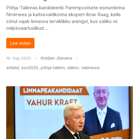
Põhja-Tallinnas kandideerib Parempoolsete esinumbrina
filmimees ja kaitsevaldkonna ekspert Ilmar Raag, kelle
sõnul vajab linnaosa terviklikku arengut, kus säiliks nii
miljööväärtuslikud …
Loe edasi
19. Sep 2025
‒
Kristjan Jõevere
‒
artiklid
,
kov2025
,
põhja-tallinn
,
tallinn
,
valimised