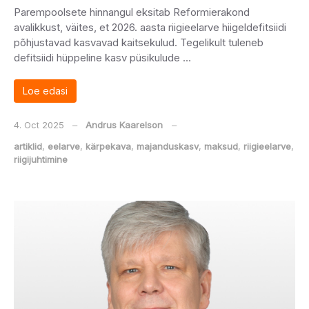
Parempoolsete hinnangul eksitab Reformierakond
avalikkust, väites, et 2026. aasta riigieelarve hiigeldefitsiidi
põhjustavad kasvavad kaitsekulud. Tegelikult tuleneb
defitsiidi hüppeline kasv püsikulude …
Loe edasi
4. Oct 2025
‒
Andrus Kaarelson
‒
artiklid
,
eelarve
,
kärpekava
,
majanduskasv
,
maksud
,
riigieelarve
,
riigijuhtimine