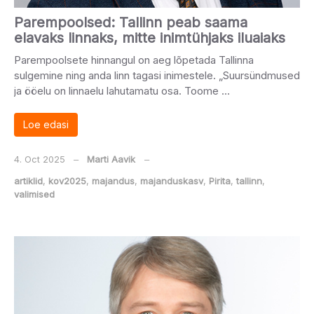
Parempoolsed: Tallinn peab saama
elavaks linnaks, mitte inimtühjaks iluaiaks
Parempoolsete hinnangul on aeg lõpetada Tallinna
sulgemine ning anda linn tagasi inimestele. „Suursündmused
ja ööelu on linnaelu lahutamatu osa. Toome …
Loe edasi
4. Oct 2025
‒
Marti Aavik
‒
artiklid
,
kov2025
,
majandus
,
majanduskasv
,
Pirita
,
tallinn
,
valimised