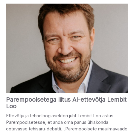
Parempoolsetega liitus AI-ettevõtja Lembit
Loo
Ettevõtja ja tehnoloogiasektori juht Lembit Loo astus
Parempoolsetesse, et anda oma panus ühiskonda
ootavasse tehisaru-debatti. „Parempoolsete maailmavaade