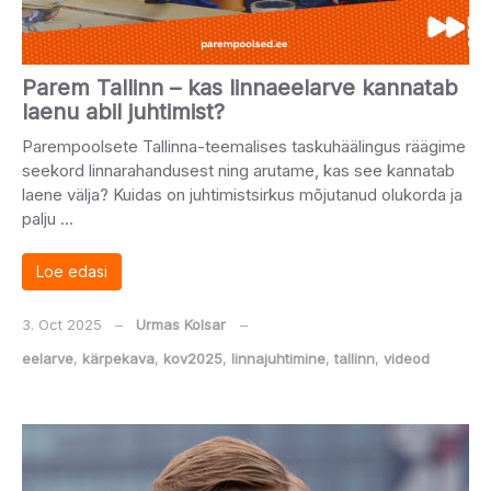
Parem Tallinn – kas linnaeelarve kannatab
laenu abil juhtimist?
Parempoolsete Tallinna-teemalises taskuhäälingus räägime
seekord linnarahandusest ning arutame, kas see kannatab
laene välja? Kuidas on juhtimistsirkus mõjutanud olukorda ja
palju …
Loe edasi
3. Oct 2025
‒
Urmas Kolsar
‒
eelarve
,
kärpekava
,
kov2025
,
linnajuhtimine
,
tallinn
,
videod