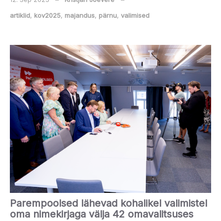
artiklid
,
kov2025
,
majandus
,
pärnu
,
valimised
Parempoolsed lähevad kohalikel valimistel
oma nimekirjaga välja 42 omavalitsuses