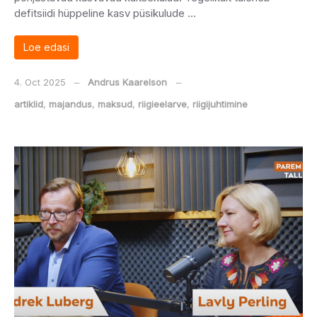
defitsiidi hüppeline kasv püsikulude …
Loe edasi
4. Oct 2025
‒
Andrus Kaarelson
‒
artiklid
,
majandus
,
maksud
,
riigieelarve
,
riigijuhtimine