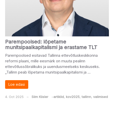
Parempoolsed: lõpetame
munitsipaalkapitalismi ja erastame TLT
Parempoolsed esitavad Tallinna ettevõtluskeskkonna
reformi plaani, mille eesmärk on muuta pealinn
ettevõtlussõbralikuks ja uuendusmeelseks keskuseks.
„Tallinn peab lõpetama munitsipaalkapitalismi ja …
Loe edasi
4. Oct 2025
‒
Siim Kiisler
‒
artiklid
,
kov2025
,
tallinn
,
valimised