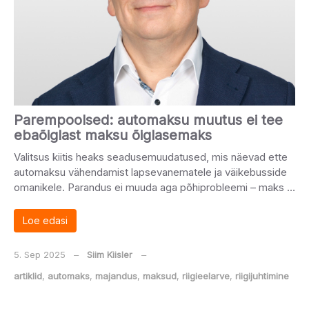
Parempoolsed: automaksu muutus ei tee
ebaõiglast maksu õiglasemaks
Valitsus kiitis heaks seadusemuudatused, mis näevad ette
automaksu vähendamist lapsevanematele ja väikebusside
omanikele. Parandus ei muuda aga põhiprobleemi – maks …
Loe edasi
5. Sep 2025
‒
Siim Kiisler
‒
artiklid
,
automaks
,
majandus
,
maksud
,
riigieelarve
,
riigijuhtimine