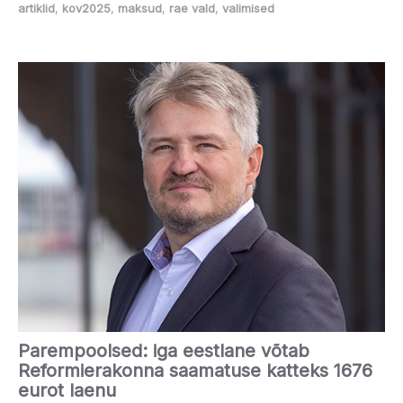
artiklid
,
kov2025
,
maksud
,
rae vald
,
valimised
Parempoolsed: iga eestlane võtab
Reformierakonna saamatuse katteks 1676
eurot laenu