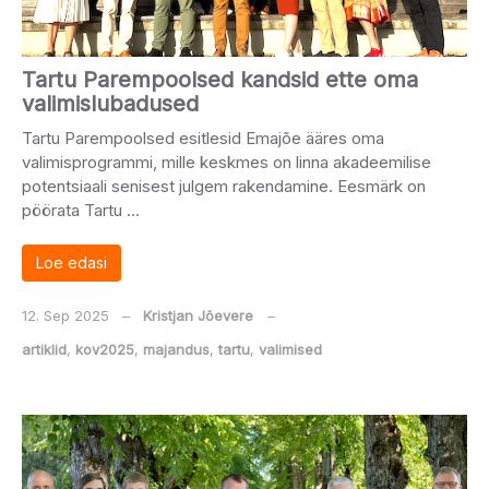
Tartu Parempoolsed kandsid ette oma
valimislubadused
Tartu Parempoolsed esitlesid Emajõe ääres oma
valimisprogrammi, mille keskmes on linna akadeemilise
potentsiaali senisest julgem rakendamine. Eesmärk on
pöörata Tartu …
Loe edasi
12. Sep 2025
‒
Kristjan Jõevere
‒
artiklid
,
kov2025
,
majandus
,
tartu
,
valimised