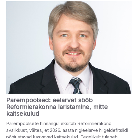
Parempoolsed: eelarvet sööb
Reformierakonna laristamine, mitte
kaitsekulud
Parempoolsete hinnangul eksitab Reformierakond
avalikkust, väites, et 2026. aasta riigieelarve hiigeldefitsiidi
põhjustavad kasvavad kaitsekulud. Tegelikult tuleneb