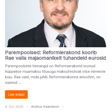
Parempoolsed: Reformierakond koorib
Rae valla majaomanikelt tuhandeid eurosid
Parempoolsete hinnangul on Reformierakond toonud
hüppelise maamaksu tõusuga maksufestivali otse inimeste
koju. Rae vald, mida juhib Reformierakonna ainuvõim, on
saanud …
Loe edasi
4. Oct 2025
‒
Andrus Kaarelson
‒