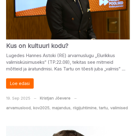
Kus on kultuuri kodu?
Lugedes Hannes Astoki (RE) arvamuslugu „Elurikkus
valimisküsimuseks“ (TP.22.08), tekitas see mitmeid
mõtteid ja äratundmisi. Kas Tartu on tõesti juba „valmis“ …
Loe edasi
19. Sep 2025
‒
Kristjan Jõevere
‒
arvamuslood
,
kov2025
,
majandus
,
riigijuhtimine
,
tartu
,
valimised