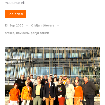
muutunud nii …
Loe edasi
13. Sep 2025
‒
Kristjan Jõevere
‒
artiklid
,
kov2025
,
põhja-tallinn