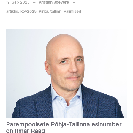
19. Sep 2025
‒
Kristjan Jõevere
‒
artiklid
,
kov2025
,
Pirita
,
tallinn
,
valimised
Parempoolsete Põhja-Tallinna esinumber
on Ilmar Raag