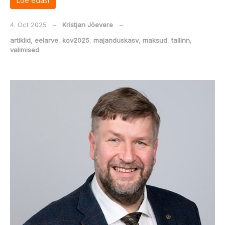
Loe edasi
4. Oct 2025
‒
Kristjan Jõevere
‒
artiklid
,
eelarve
,
kov2025
,
majanduskasv
,
maksud
,
tallinn
,
valimised