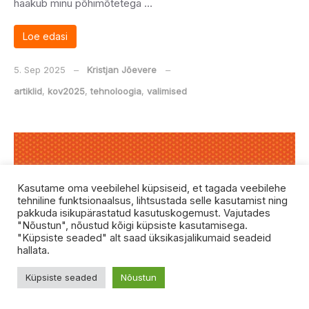
haakub minu põhimõtetega …
Loe edasi
5. Sep 2025
‒
Kristjan Jõevere
‒
artiklid
,
kov2025
,
tehnoloogia
,
valimised
Kasutame oma veebilehel küpsiseid, et tagada veebilehe
tehniline funktsionaalsus, lihtsustada selle kasutamist ning
pakkuda isikupärastatud kasutuskogemust. Vajutades
"Nõustun", nõustud kõigi küpsiste kasutamisega.
"Küpsiste seaded" alt saad üksikasjalikumaid seadeid
hallata.
Küpsiste seaded
Nõustun