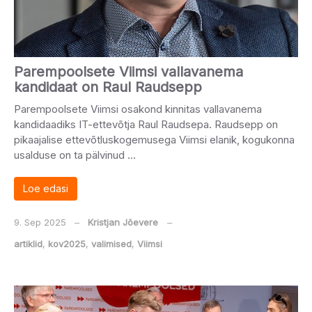
Parempoolsete Viimsi vallavanema
kandidaat on Raul Raudsepp
Parempoolsete Viimsi osakond kinnitas vallavanema
kandidaadiks IT-ettevõtja Raul Raudsepa. Raudsepp on
pikaajalise ettevõtluskogemusega Viimsi elanik, kogukonna
usalduse on ta pälvinud …
Loe edasi
9. Sep 2025
‒
Kristjan Jõevere
‒
artiklid
,
kov2025
,
valimised
,
Viimsi