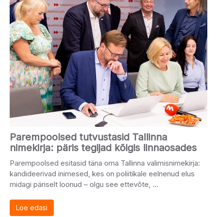
Parempoolsed tutvustasid Tallinna
nimekirja: päris tegijad kõigis linnaosades
Parempoolsed esitasid täna oma Tallinna valimisnimekirja:
kandideerivad inimesed, kes on poliitikale eelnenud elus
midagi päriselt loonud – olgu see ettevõte, …
Loe edasi