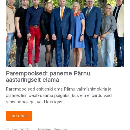
Parempoolsed: paneme Pärnu
aastaringselt elama
Parempoolsed esitlesid oma Pärnu valimisnimekirja ja
plaane: linn peab saama paigaks, kus elu ei piirdu vaid
rannahooajaga, vaid kus igas …
Loe edasi
12. Sep 2025
‒
Kristjan Jõevere
‒