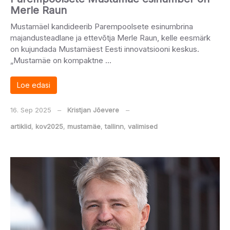
Merle Raun
Mustamäel kandideerib Parempoolsete esinumbrina
majandusteadlane ja ettevõtja Merle Raun, kelle eesmärk
on kujundada Mustamäest Eesti innovatsiooni keskus.
„Mustamäe on kompaktne …
Loe edasi
16. Sep 2025
‒
Kristjan Jõevere
‒
artiklid
,
kov2025
,
mustamäe
,
tallinn
,
valimised