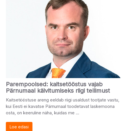
Parempoolsed: kaitsetööstus vajab
Pärnumaal käivitumiseks riigi tellimust
Kaitsetööstuse areng eeldab riigi usaldust tootjate vastu,
kui Eesti ei kavatse Pärnumaal toodetavat laskemoona
osta, on keeruline näha, kuidas me …
Loe edasi