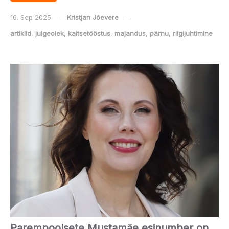
16. Sep 2025
‒
Kristjan Jõevere
‒
artiklid
,
julgeolek
,
kaitsetööstus
,
majandus
,
pärnu
,
riigijuhtimine
Parempoolsete Mustamäe esinumber on