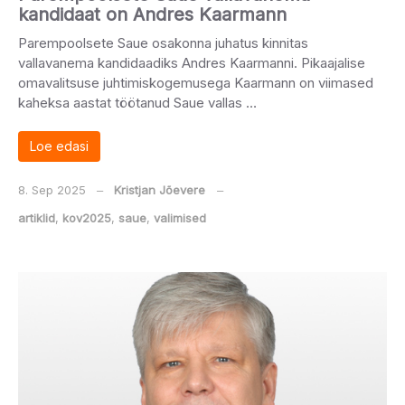
kandidaat on Andres Kaarmann
Parempoolsete Saue osakonna juhatus kinnitas
vallavanema kandidaadiks Andres Kaarmanni. Pikaajalise
omavalitsuse juhtimiskogemusega Kaarmann on viimased
kaheksa aastat töötanud Saue vallas …
Loe edasi
8. Sep 2025
‒
Kristjan Jõevere
‒
artiklid
,
kov2025
,
saue
,
valimised