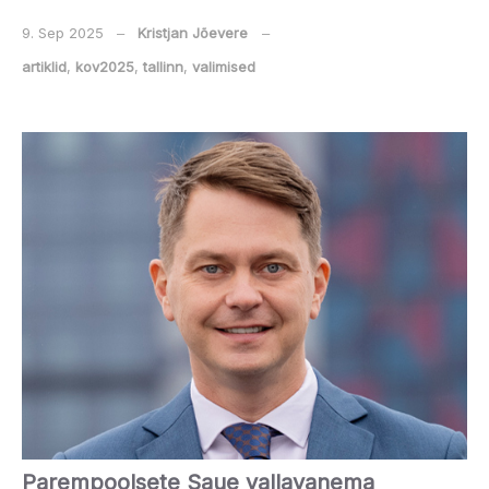
9. Sep 2025
‒
Kristjan Jõevere
‒
artiklid
,
kov2025
,
tallinn
,
valimised
Parempoolsete Saue vallavanema