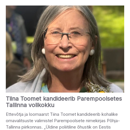
Tiina Toomet kandideerib Parempoolsetes
Tallinna volikokku
Ettevõtja ja loomaarst Tiina Toomet kandideerib kohalike
omavalitsuste valimistel Parempoolsete nimekirjas Põhja-
Tallinna piirkonnas. „Üldine poliitiline õhustik on Eestis