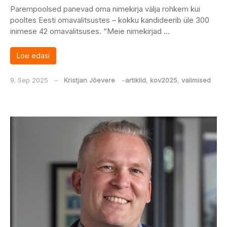
Parempoolsed panevad oma nimekirja välja rohkem kui
pooltes Eesti omavalitsustes – kokku kandideerib üle 300
inimese 42 omavalitsuses. “Meie nimekirjad …
Loe edasi
9. Sep 2025
‒
Kristjan Jõevere
‒
artiklid
,
kov2025
,
valimised