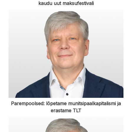
kaudu uut maksufestivali
Parempoolsed: lõpetame munitsipaalkapitalismi ja
erastame TLT