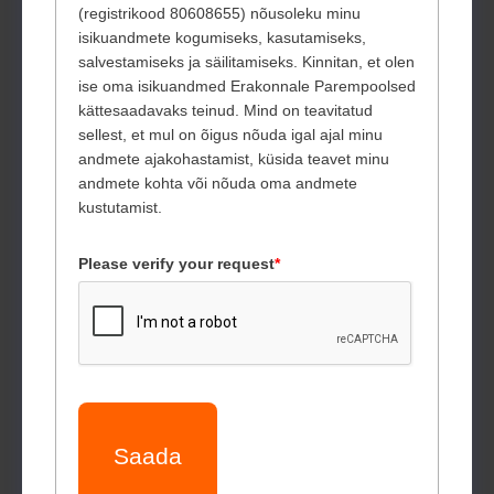
(registrikood 80608655) nõusoleku minu
isikuandmete kogumiseks, kasutamiseks,
salvestamiseks ja säilitamiseks. Kinnitan, et olen
ise oma isikuandmed Erakonnale Parempoolsed
kättesaadavaks teinud. Mind on teavitatud
sellest, et mul on õigus nõuda igal ajal minu
andmete ajakohastamist, küsida teavet minu
andmete kohta või nõuda oma andmete
kustutamist.
Please verify your request
*
Saada