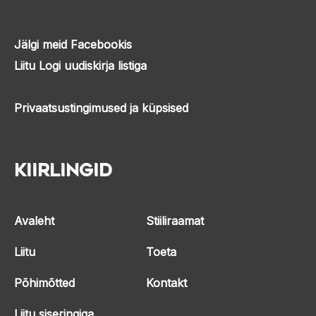
Jälgi meid Facebookis
Liitu Logi uudiskirja listiga
Privaatsustingimused ja küpsised
Kiirlingid
Avaleht
Stiiliraamat
Liitu
Toeta
Põhimõtted
Kontakt
Liitu siseringiga