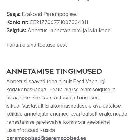
Saaja:
Erakond Parempoolsed
Konto nr:
EE217700771007694311
Selgitus:
Annetus, annetaja nimi ja isikukood
Täname sind toetuse eest!
Annetamise tingimused
Annetusi saavad teha ainult Eesti Vabariigi
kodakondsusega, Eestis alalise elamisõiguse ja
pikaajalise elaniku staatusega füüsilised
isikud. Vastavalt Erakonnaseadusele avaldatakse
kõikide annetajate andmed kvartaalselt erakondade
rahastamise järelevalve komisjoni veebilehel.
Lisainfot saad küsida
parempoolsed@parempoolsed.ee