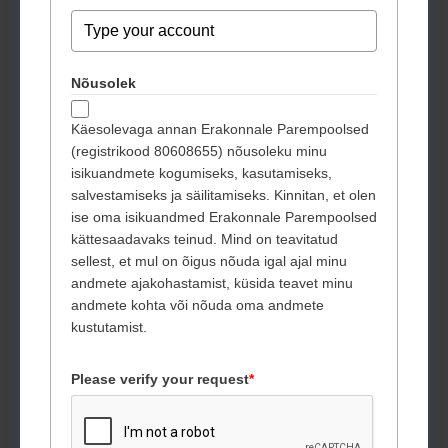
Nõusolek
Käesolevaga annan Erakonnale Parempoolsed
(registrikood 80608655) nõusoleku minu
isikuandmete kogumiseks, kasutamiseks,
salvestamiseks ja säilitamiseks. Kinnitan, et olen
ise oma isikuandmed Erakonnale Parempoolsed
kättesaadavaks teinud. Mind on teavitatud
sellest, et mul on õigus nõuda igal ajal minu
andmete ajakohastamist, küsida teavet minu
andmete kohta või nõuda oma andmete
kustutamist.
Please verify your request
*