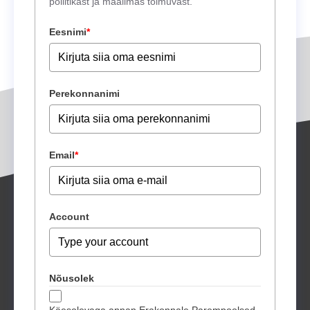
poliitikast ja maailmas toimuvast.
Eesnimi
*
Perekonnanimi
Email
*
Account
Nõusolek