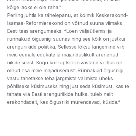
kõige jaoks ei ole raha.”
Perling juhtis ka tähelepanu, et kolmik Keskerakond-
Isamaa-Reformierakond on võtnud suuna viimaks
Eesti taas arengumaaks: “Loen väljaütlemisi ja
rünnakuid õigusriigi suunas ning see kõik on justkui
arenguriikide poliitika. Sellesse lõksu langemine viib
meid eemale edukate ja majanduslikult arenenud
riikide seast. Kogu korruptsioonivastane võitlus on
olnud osa meie majadusedust. Rünnakuid õigusriigi
vastu tahetakse teha järgmiste valimiste üheks
põhiliseks küsimuseks ning just seda küsimust, kas te
tahate viia Eesti arenguriikide hulka, tuleb neilt
erakondadelt, kes õigusriiki murendavad, küsida.”