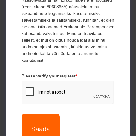
Käesolevaga annan Erakonnale Parempoolsed
(registrikood 80608655) nõusoleku minu
isikuandmete kogumiseks, kasutamiseks,
salvestamiseks ja säilitamiseks. Kinnitan, et olen
ise oma isikuandmed Erakonnale Parempoolsed
kättesaadavaks teinud. Mind on teavitatud
sellest, et mul on õigus nõuda igal ajal minu
andmete ajakohastamist, küsida teavet minu
andmete kohta või nõuda oma andmete
kustutamist.
Please verify your request
*
Saada