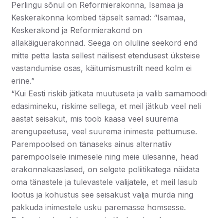
Perlingu sõnul on Reformierakonna, Isamaa ja
Keskerakonna kombed täpselt samad: “Isamaa,
Keskerakond ja Reformierakond on
allakäiguerakonnad. Seega on oluline seekord end
mitte petta lasta sellest näilisest etendusest üksteise
vastandumise osas, käitumismustrilt need kolm ei
erine.”
“Kui Eesti riskib jätkata muutuseta ja valib samamoodi
edasimineku, riskime sellega, et meil jätkub veel neli
aastat seisakut, mis toob kaasa veel suurema
arengupeetuse, veel suurema inimeste pettumuse.
Parempoolsed on tänaseks ainus alternatiiv
parempoolsele inimesele ning meie ülesanne, head
erakonnakaaslased, on selgete poliitikatega näidata
oma tänastele ja tulevastele valijatele, et meil lasub
lootus ja kohustus see seisakust välja murda ning
pakkuda inimestele usku paremasse homsesse.