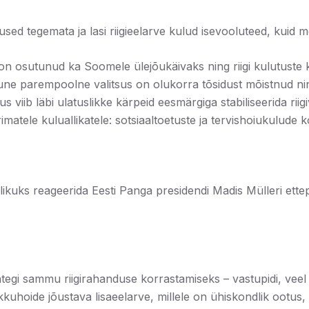
used tegemata ja lasi riigieelarve kulud isevooluteed, kuid
l on osutunud ka Soomele ülejõukäivaks ning riigi kulutuste 
gune parempoolne valitsus on olukorra tõsidust mõistnud n
s viib läbi ulatuslikke kärpeid eesmärgiga stabiliseerida riig
imatele kuluallikatele: sotsiaaltoetuste ja tervishoiukulude
jalikuks reageerida Eesti Panga presidendi Madis Mülleri e
tegi sammu riigirahanduse korrastamiseks – vastupidi, veel
okkuhoide jõustava lisaeelarve, millele on ühiskondlik ootus,