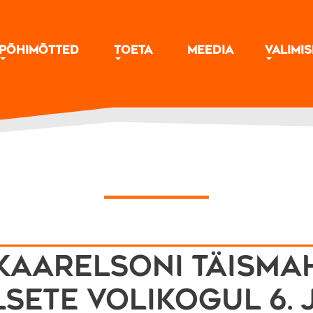
Põhimõtted
Toeta
Meedia
Valimi
Kaarelsoni täisma
ete volikogul 6. 