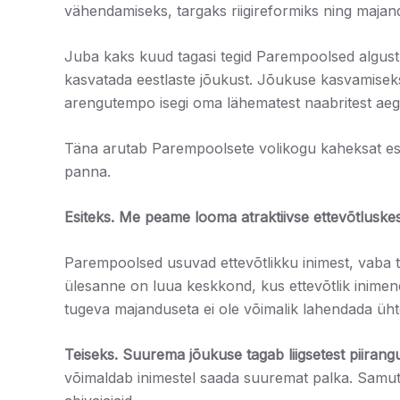
vähendamiseks, targaks riigireformiks ning majan
Juba kaks kuud tagasi tegid Parempoolsed algust 
kasvatada eestlaste jõukust. Jõukuse kasvamiseks 
arengutempo isegi oma lähematest naabritest aeg
Täna arutab Parempoolsete volikogu kaheksat es
panna.
Esiteks.
Me peame looma atraktiivse ettevõtluskes
Parempoolsed usuvad ettevõtlikku inimest, vaba tur
ülesanne on luua keskkond, kus ettevõtlik inimene
tugeva majanduseta ei ole võimalik lahendada ühte
Teiseks.
Suurema jõukuse tagab liigsetest piiran
võimaldab inimestel saada suuremat palka. Samuti 