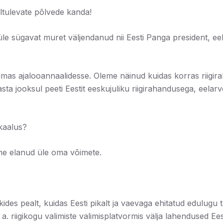
eltulevate põlvede kanda!
üle sügavat muret väljendanud nii Eesti Panga president, 
as ajalooannaalidesse. Oleme näinud kuidas korras riigirah
ta jooksul peeti Eestit eeskujuliku riigirahandusega, eelarv
akaalus?
me elanud üle oma võimete.
ides pealt, kuidas Eesti pikalt ja vaevaga ehitatud edulugu
igikogu valimiste valimisplatvormis välja lahendused Eesti 