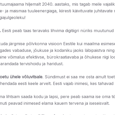
e tuumajaama hiljemalt 2040. aastaks, mis tagab meile vajal
 ja maismaa tuuleenergiaga, kiiresti käivituvate juhitavat
iajulgeoleku!
.
Eesti peab taas teravaks lihvima digitiigri nüriks muutunud
uda järgmise põlvkonna visioon Eestile kui maailma esimesele
 tagades vabaduse, jõukuse ja kodaniku jaoks läbipaistva ning
ine võimalus efektiivse, bürokraatiavaba ja õhukese riigi l
parandada tervishoidu ja haridust.
toetu ühele võluvitsale
. Sündimust ei saa me osta ainult to
endada eesti keele arvelt. Eesti vajab inimesi, kes tahavad s
ema lihtsam saada kodu ja lapsi, pere peab saama ise oma tö
muti peavad inimesed elama kauem tervena ja iseseisvalt.