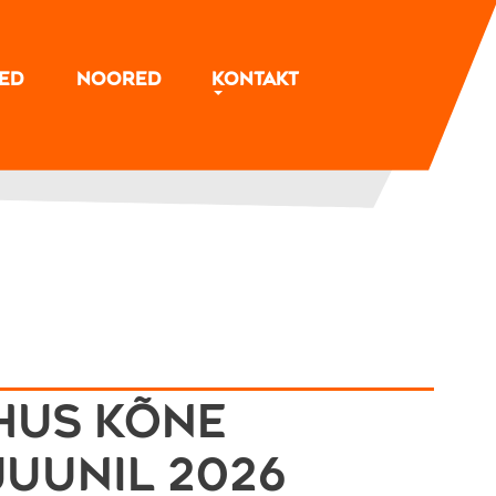
sed
Noored
Kontakt
hus kõne
juunil 2026