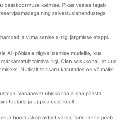
iku baaskoormuse katmise. Pikas vaates tagab
e reservjaamadega ning salvestuslahendustega
 hambad ja viima senise e-riigi järgmisse etappi.
 AI-põhisele riigivalitsemise mudelile, kus
 märkamatult toimiva riigi. Olen seisukohal, et uue
oomiseks. Nutikalt tehisaru kasutades on võimalik
etustega. Vananevat ühiskonda ei saa päästa
iin töötada ja õppida eesti keelt
.
ö- ja hoolduskorraldust valida, tark ränne peab