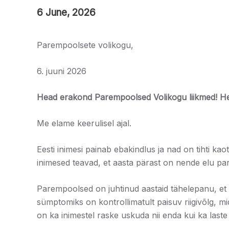
6 June, 2026
Parempoolsete volikogu,
6. juuni 2026
Head erakond Parempoolsed Volikogu liikmed! He
Me elame keerulisel ajal.
Eesti inimesi painab ebakindlus ja nad on tihti k
inimesed teavad, et aasta pärast on nende elu pa
Parempoolsed on juhtinud aastaid tähelepanu, et E
sümptomiks on kontrollimatult paisuv riigivõlg, mi
on ka inimestel raske uskuda nii enda kui ka last