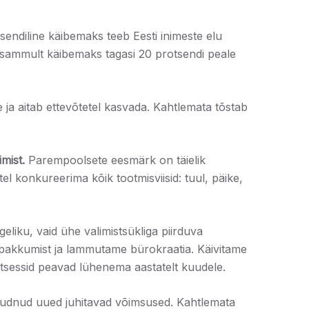
ndiline käibemaks teeb Eesti inimeste elu
sammult käibemaks tagasi 20 protsendi peale
ja aitab ettevõtetel kasvada. Kahtlemata tõstab
mist.
Parempoolsete eesmärk on täielik
el konkureerima kõik tootmisviisid: tuul, päike,
liku, vaid ühe valimistsükliga piirduva
 pakkumist ja lammutame bürokraatia. Käivitame
rotsessid peavad lühenema aastatelt kuudele.
 jõudnud uued juhitavad võimsused. Kahtlemata