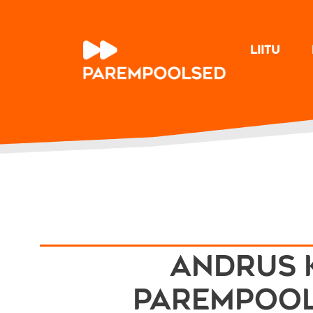
Liitu
Andrus 
Parempools