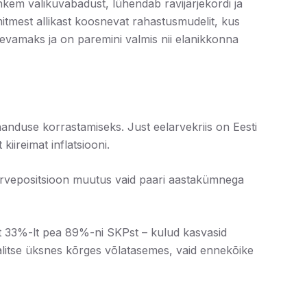
hkem valikuvabadust, lühendab ravijärjekordi ja
itmest allikast koosnevat rahastusmudelit, kus
evamaks ja on paremini valmis nii elanikkonna
anduse korrastamiseks. Just eelarvekriis on Eesti
iireimat inflatsiooni.
arvepositsioon muutus vaid paari aastakümnega
lt 33%-lt pea 89%-ni SKPst – kulud kasvasid
valitse üksnes kõrges võlatasemes, vaid ennekõike