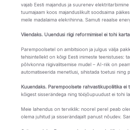
vajab Eesti majandus ja suurenev elektritarbimin
tuumajaam koos majanduslikult soodsaima päikese-
meile madalaima elekrihinna. Samuti reaalse energ
Viiendaks. Uuendusi riigi reformimisel ei tohi karta
Parempoolsetel on ambitsioon ja julgus välja pakk
tehisintellekt on kõigi Eesti inimeste teenistuses:
põlvkonna riigivalitsemise mudel – AI-riik on peam
automatiseerida menetlusi, sihistada toetusi ning 
Kuuendaks.
Parempoolsete rahvastikupoliitika ei 
kõigest sisserändega ning tööjõupuudust ei tohi lah
Meie lahendus on terviklik: noorel perel peab ol
olema juhitud ja sisserändajalt panust nõudev. Sa