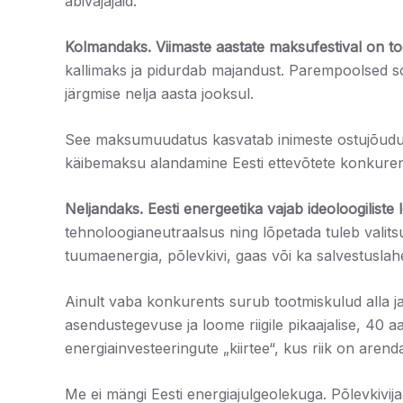
abivajajaid.
Kolmandaks.
Viimaste aastate maksufestival on t
kallimaks ja pidurdab majandust. Parempoolsed 
järgmise nelja aasta jooksul.
See maksumuudatus kasvatab inimeste ostujõudu nin
käibemaksu alandamine Eesti ettevõtete konkuren
Neljandaks.
Eesti energeetika vajab ideoloogiliste
tehnoloogianeutraalsus ning lõpetada tuleb valitsu
tuumaenergia, põlevkivi, gaas või ka salvestusla
Ainult vaba konkurents surub tootmiskulud alla ja
asendustegevuse ja loome riigile pikaajalise, 40
energiainvesteeringute „kiirtee“, kus riik on aren
Me ei mängi Eesti energiajulgeolekuga. Põlevkivij