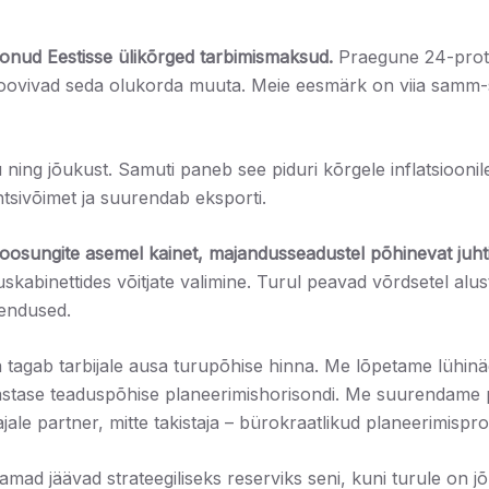
oonud Eestisse ülikõrged tarbimismaksud.
Praegune 24-protse
soovivad seda olukorda muuta. Meie eesmärk on viia samm-
g jõukust. Samuti paneb see piduri kõrgele inflatsioonile 
tsivõimet ja suurendab eksporti.
 loosungite asemel kainet, majandusseadustel põhinevat juhti
skabinettides võitjate valimine. Turul peavad võrdsetel alust
hendused.
 tagab tarbijale ausa turupõhise hinna. Me lõpetame lühinäge
 aastase teaduspõhise planeerimishorisondi. Me suurendame
dajale partner, mitte takistaja – bürokraatlikud planeerimisp
aamad jäävad strateegiliseks reserviks seni, kuni turule on