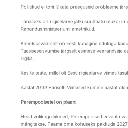
Poliitikud ei tohi lükata praeguseid probleeme jär
Tänaseks on riigieelarve jätkusuutmatu olukorra 
Rahandusministeeriumi ametnikud.
Kahetsusväärselt on Eesti kunagine edulugu kadum
Taasiseseisvumise järgselt esimese veerandsaja aas
riigiks.
Kas te teate, millal oli Eesti riigieelarve viimati tas
Aastal 2016! Päriselt! Viimased kümme aastat ole
Parempoolsetel on plaan!
Head volikogu liikmed, Parempoolsed ei vaata vaik
mängitakse. Peame oma kohuseks pakkuda 2027 a. ri