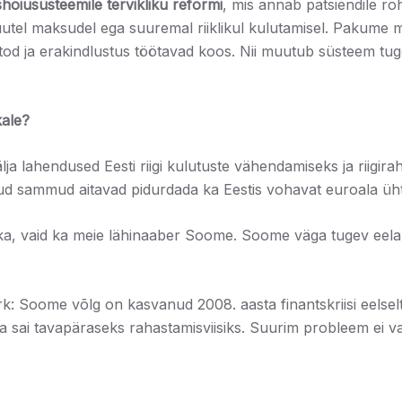
oiusüsteemile tervikliku reformi
, mis annab patsiendile ro
utel maksudel ega suuremal riiklikul kulutamisel. Pakume m
tod ja erakindlustus töötavad koos. Nii muutub süsteem tug
kale?
ahendused Eesti riigi kulutuste vähendamiseks ja riigirah
ud sammud aitavad pidurdada ka Eestis vohavat euroala üht k
eeka, vaid ka meie lähinaaber Soome. Soome väga tugev eel
ärk: Soome võlg on kasvanud 2008. aasta finantskriisi eelse
nuga sai tavapäraseks rahastamisviisiks. Suurim probleem ei 