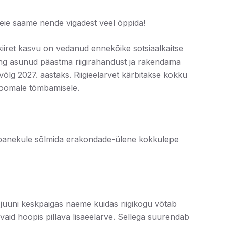
 meie saame nende vigadest veel õppida!
kiiret kasvu on vedanud ennekõike sotsiaalkaitse
ing asunud päästma riigirahandust ja rakendama
ivõlg 2027. aastaks. Riigieelarvet kärbitakse kokku
 koomale tõmbamisele.
ttepanekule sõlmida erakondade-ülene kokkulepe
 juuni keskpaigas näeme kuidas riigikogu võtab
 vaid hoopis pillava lisaeelarve. Sellega suurendab