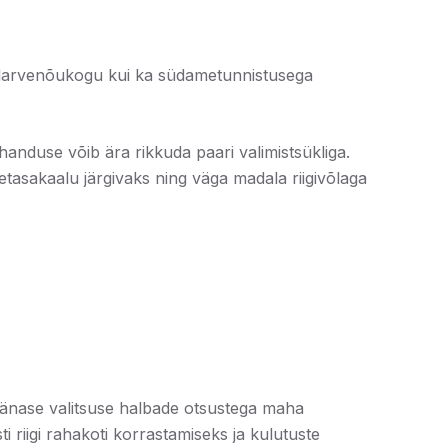
eelarvenõukogu kui ka südametunnistusega
anduse võib ära rikkuda paari valimistsükliga.
etasakaalu järgivaks ning väga madala riigivõlaga
 tänase valitsuse halbade otsustega maha
riigi rahakoti korrastamiseks ja kulutuste