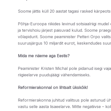
Soome jättis küll 20 aastat tagasi rasked kärpeots
Põhja-Euroopa riikides levinud sotsiaalriigi mude
ja tervishoiu järjest paisuvad kulud. Soome prae
võlapidurit. Soome peaminister Petteri Orpo valitsu
suurusjärgus 10 miljardit eurot, keskendudes suur
Mida me näeme aga Eestis?
Peaminister Kristen Michal pole pidanud isegi va
riigieelarve puudujäägi vähendamiseks.
Reformierakonnal on lihtsalt ükskõik!
Reformierakonna juhitud valitsus pole astunud üh
vastu selle aasta lisaeelarve. Mitte negatiivse – k