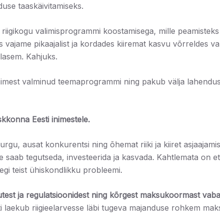
duse taaskäivitamiseks.
riigikogu valimisprogrammi koostamisega, mille peamisteks 
vajame pikaajalist ja kordades kiiremat kasvu võrreldes va
lasem. Kahjuks.
imest valminud teemaprogrammi ning pakub välja lahendus
kkonna Eesti inimestele.
gu, ausat konkurentsi ning õhemat riiki ja kiiret asjaajamis
 saab tegutseda, investeerida ja kasvada. Kahtlemata on et
gi teist ühiskondlikku probleemi.
gutest ja regulatsioonidest ning kõrgest maksukoormast vab
laekub riigieelarvesse läbi tugeva majanduse rohkem makse,