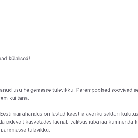
ad külalised!
aotanud usu helgemasse tulevikku. Parempoolsed soovivad sed
rem kui täna.
esti riigirahandus on lastud käest ja avaliku sektori kulutu
da pidevalt kasvatades laenab valitsus juba iga kümnenda kul
e paremasse tulevikku.