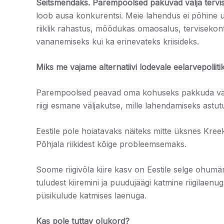
Seitsmendaks. Parempoolsed pakuvad välja tervish
loob ausa konkurentsi. Meie lahendus ei põhine u
riiklik rahastus, mõõdukas omaosalus, tervisekon
vananemiseks kui ka erinevateks kriisideks.
Miks me vajame alternatiivi lodevale eelarvepoliiti
Parempoolsed peavad oma kohuseks pakkuda välja l
riigi esmane väljakutse, mille lahendamiseks astut
Eestile pole hoiatavaks näiteks mitte üksnes Kr
Põhjala riikidest kõige probleemsemaks.
Soome riigivõla kiire kasv on Eestile selge ohum
tuludest kiiremini ja puudujäägi katmine riigilae
püsikulude katmises laenuga.
Kas pole tuttav olukord?