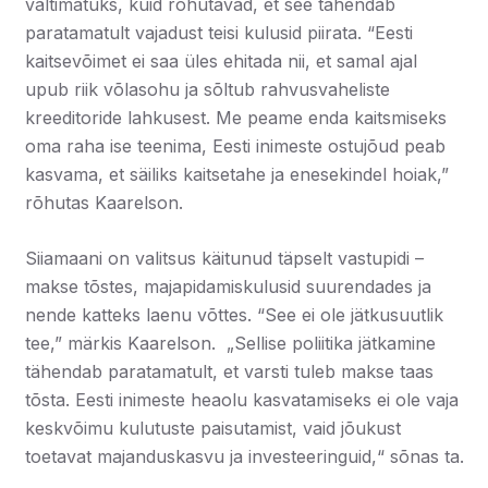
vältimatuks, kuid rõhutavad, et see tähendab
paratamatult vajadust teisi kulusid piirata. “Eesti
kaitsevõimet ei saa üles ehitada nii, et samal ajal
upub riik võlasohu ja sõltub rahvusvaheliste
kreeditoride lahkusest. Me peame enda kaitsmiseks
oma raha ise teenima, Eesti inimeste ostujõud peab
kasvama, et säiliks kaitsetahe ja enesekindel hoiak,”
rõhutas Kaarelson.
Siiamaani on valitsus käitunud täpselt vastupidi –
makse tõstes, majapidamiskulusid suurendades ja
nende katteks laenu võttes. “See ei ole jätkusuutlik
tee,” märkis Kaarelson. „Sellise poliitika jätkamine
tähendab paratamatult, et varsti tuleb makse taas
tõsta. Eesti inimeste heaolu kasvatamiseks ei ole vaja
keskvõimu kulutuste paisutamist, vaid jõukust
toetavat majanduskasvu ja investeeringuid,“ sõnas ta.