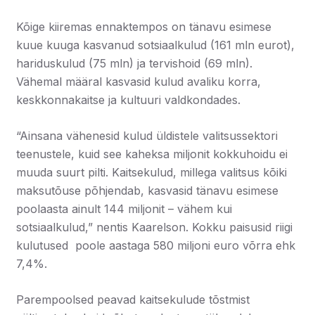
Kõige kiiremas ennaktempos on tänavu esimese
kuue kuuga kasvanud sotsiaalkulud (161 mln eurot),
hariduskulud (75 mln) ja tervishoid (69 mln).
Vähemal määral kasvasid kulud avaliku korra,
keskkonnakaitse ja kultuuri valdkondades.
“Ainsana vähenesid kulud üldistele valitsussektori
teenustele, kuid see kaheksa miljonit kokkuhoidu ei
muuda suurt pilti. Kaitsekulud, millega valitsus kõiki
maksutõuse põhjendab, kasvasid tänavu esimese
poolaasta ainult 144 miljonit – vähem kui
sotsiaalkulud,” nentis Kaarelson. Kokku paisusid riigi
kulutused poole aastaga 580 miljoni euro võrra ehk
7,4%.
Parempoolsed peavad kaitsekulude tõstmist