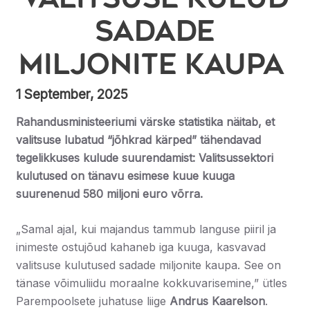
sadade
miljonite kaupa
1 September, 2025
Rahandusministeeriumi värske statistika näitab, et
valitsuse lubatud “jõhkrad kärped” tähendavad
tegelikkuses kulude suurendamist: Valitsussektori
kulutused on tänavu esimese kuue kuuga
suurenenud 580 miljoni euro võrra.
„Samal ajal, kui majandus tammub languse piiril ja
inimeste ostujõud kahaneb iga kuuga, kasvavad
valitsuse kulutused sadade miljonite kaupa. See on
tänase võimuliidu moraalne kokkuvarisemine,” ütles
Parempoolsete juhatuse liige
Andrus Kaarelson
.