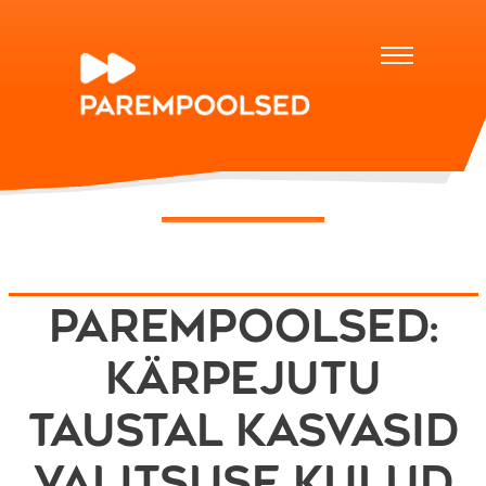
Parempoolsed:
kärpejutu
taustal kasvasid
valitsuse kulud