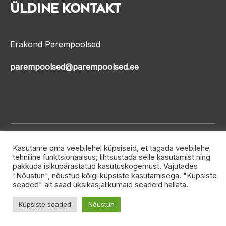
Üldine kontakt
Erakond Parempoolsed
parempoolsed@parempoolsed.ee
Developed by
Softcupid
Kasutame oma veebilehel küpsiseid, et tagada veebilehe
tehniline funktsionaalsus, lihtsustada selle kasutamist ning
Copyright © Parempoolsed
pakkuda isikupärastatud kasutuskogemust. Vajutades
"Nõustun", nõustud kõigi küpsiste kasutamisega. "Küpsiste
seaded" alt saad üksikasjalikumaid seadeid hallata.
Küpsiste seaded
Nõustun